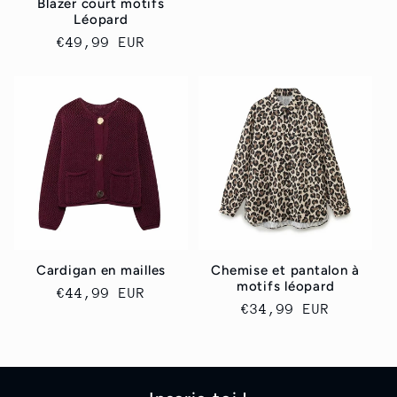
Blazer court motifs
habituel
Léopard
Prix
€49,99 EUR
habituel
Cardigan en mailles
Chemise et pantalon à
motifs léopard
Prix
€44,99 EUR
Prix
€34,99 EUR
habituel
habituel